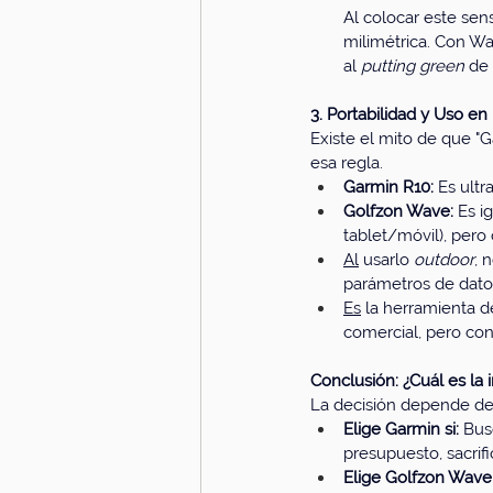
Al colocar este senso
milimétrica. Con Wa
al 
putting green
 de 
3. Portabilidad y Uso en
Existe el mito de que "
esa regla.
Garmin R10:
 Es ult
Golfzon Wave:
 Es i
tablet/móvil), pero 
Al
 usarlo 
outdoor
, 
parámetros de datos
Es
 la herramienta de
comercial, pero con 
Conclusión: ¿Cuál es la 
La decisión depende de 
Elige Garmin si:
 Bus
presupuesto, sacrif
Elige Golfzon Wave 