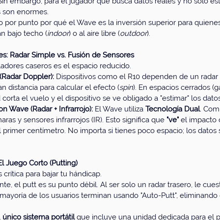
Sin embargo, para el jugador que busca datos reales y no solo est
s son enormes.
por punto por qué el Wave es la inversión superior para quiene
tán bajo techo (
indoor
) o al aire libre (
outdoor
).
res: Radar Simple vs. Fusión de Sensores
ladores caseros es el espacio reducido.
 (Radar Doppler):
 Dispositivos como el R10 dependen de un radar 
an distancia para calcular el efecto (
spin
). En espacios cerrados (g
d corta el vuelo y el dispositivo se ve obligado a "estimar" los datos
n Wave (Radar + Infrarrojo):
 El Wave utiliza 
Tecnología Dual
. Comb
ras y sensores infrarrojos (IR). Esto significa que 
"ve"
 el impacto 
l primer centímetro. No importa si tienes poco espacio; los datos
 El Juego Corto (Putting)
 crítica para bajar tu hándicap.
e, el putt es su punto débil. Al ser solo un radar trasero, le cue
mayoría de los usuarios terminan usando "Auto-Putt", eliminando 
 
único sistema portátil
 que incluye una unidad dedicada para el p