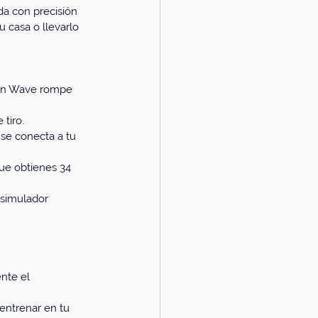
ída con precisión 
 casa o llevarlo 
fzon Wave rompe 
 tiro.
 se conecta a tu 
que obtienes 34 
 simulador 
nte el 
e entrenar en tu 