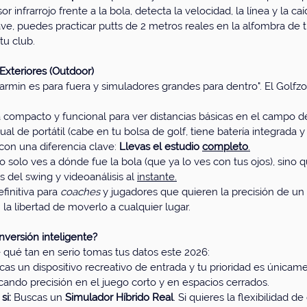
r infrarrojo frente a la bola, detecta la velocidad, la línea y la ca
ve, puedes practicar putts de 2 metros reales en la alfombra de tu
tu club.
 Exteriores (Outdoor)
Garmin es para fuera y simuladores grandes para dentro". El Gol
ra compacto y funcional para ver distancias básicas en el campo de
gual de portátil (cabe en tu bolsa de golf, tiene batería integrada y
con una diferencia clave: 
Llevas el estudio 
completo
.
no solo ves a dónde fue la bola (que ya lo ves con tus ojos), sino 
 del swing y videoanálisis al 
instante.
finitiva para 
coaches
 y jugadores que quieren la precisión de un
la libertad de moverlo a cualquier lugar.
inversión inteligente?
qué tan en serio tomas tus datos este 2026:
cas un dispositivo recreativo de entrada y tu prioridad es únicame
icando precisión en el juego corto y en espacios cerrados.
si:
 Buscas un 
Simulador Híbrido Real
. Si quieres la flexibilidad d