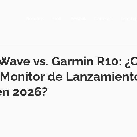
Nosotros
Golf
Béisbol
Carreras
Leasing
Wave vs. Garmin R10: ¿
 Monitor de Lanzamient
 en 2026?