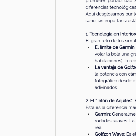
prometen portabilidad. 
diferencias tecnológica
Aquí desglosamos punto 
serio, sin importar si es
1. Tecnología en Interio
El gran reto de los simu
El límite de Garmin
volar la bola una gr
habitaciones), la re
La ventaja de Golfzo
la potencia con cáma
fotográfica desde e
adivinados.
2. El "Talón de Aquiles":
Esta es la diferencia más
Garmin:
 Generalment
rodadas suaves. La 
real.
Golfzon Wave:
 Es el