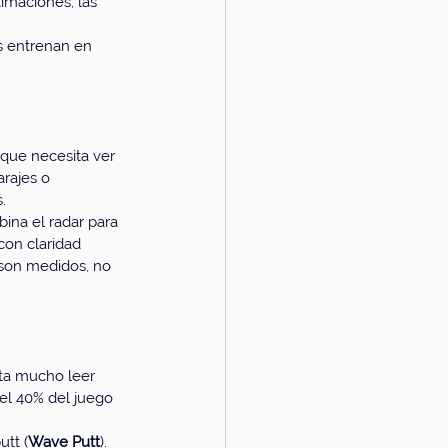
imaciones, las 
s entrenan en 
que necesita ver 
arajes o 
.
ina el radar para 
con claridad 
 son medidos, no 
sta mucho leer 
el 40% del juego 
utt (
Wave Putt
). 