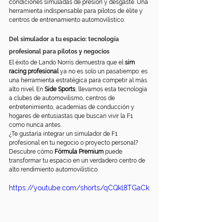
condiciones simuladas de presión y desgaste. Una 
herramienta indispensable para pilotos de élite y 
centros de entrenamiento automovilístico.
Del simulador a tu espacio: tecnología 
profesional para pilotos y negocios
El éxito de Lando Norris demuestra que el 
sim 
racing profesional
 ya no es solo un pasatiempo: es 
una herramienta estratégica para competir al más 
alto nivel. En 
Side Sports
, llevamos esta tecnología 
a clubes de automovilismo, centros de 
entretenimiento, academias de conducción y 
hogares de entusiastas que buscan vivir la F1 
como nunca antes.
¿Te gustaría integrar un simulador de F1 
profesional en tu negocio o proyecto personal? 
Descubre cómo 
Fórmula Premium
 puede 
transformar tu espacio en un verdadero centro de 
alto rendimiento automovilístico.
https://youtube.com/shorts/qCQkl8TGaCk