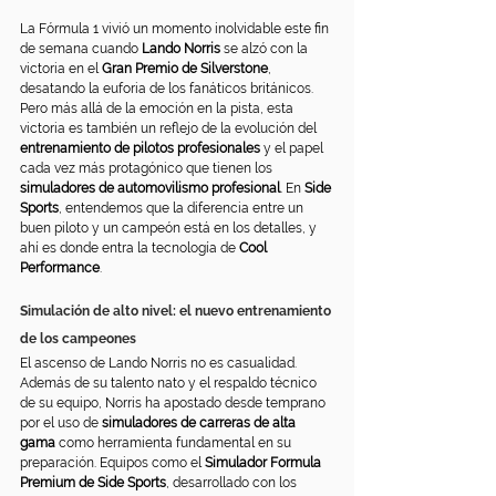
La Fórmula 1 vivió un momento inolvidable este fin 
de semana cuando 
Lando Norris
 se alzó con la 
victoria en el 
Gran Premio de Silverstone
, 
desatando la euforia de los fanáticos británicos. 
Pero más allá de la emoción en la pista, esta 
victoria es también un reflejo de la evolución del 
entrenamiento de pilotos profesionales
 y el papel 
cada vez más protagónico que tienen los 
simuladores de automovilismo profesional
. En 
Side 
Sports
, entendemos que la diferencia entre un 
buen piloto y un campeón está en los detalles, y 
ahí es donde entra la tecnología de 
Cool 
Performance
.
Simulación de alto nivel: el nuevo entrenamiento 
de los campeones
El ascenso de Lando Norris no es casualidad. 
Además de su talento nato y el respaldo técnico 
de su equipo, Norris ha apostado desde temprano 
por el uso de 
simuladores de carreras de alta 
gama
 como herramienta fundamental en su 
preparación. Equipos como el 
Simulador Formula 
Premium de Side Sports
, desarrollado con los 