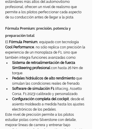
estándares más altos del automovilismo 
profesional, ofrecen un nivel de realismo que 
permite a los pilotos perfeccionar cada aspecto 
de su conducción antes de llegar a la pista.
Fórmula Premium: precisión, potencia y 
preparación total
El 
Fórmula Premium
, equipado con tecnología 
Cool Performance
, no sólo replica con precisión la 
experiencia de un monoplaza de F1, sino que 
también integra funciones avanzadas como:
Sistema de retroalimentación de fuerza 
SimSteering profesional
 con hasta 26 Nm de 
torque.
Pedales hidráulicos de alto rendimiento
 que 
simulan las condiciones reales de frenado.
Software de simulación F1
 (iRacing, Assetto 
Corsa, F1 2023) calibrado y personalizado.
Configuración completa del cockpit
, desde el 
asiento moldeado a medida hasta los ajustes 
electrónicos de los pedales.
Este nivel de precisión permite a los pilotos 
estudiar pistas como Silverstone con detalle, 
mejorar líneas de carrera y entrenar bajo 