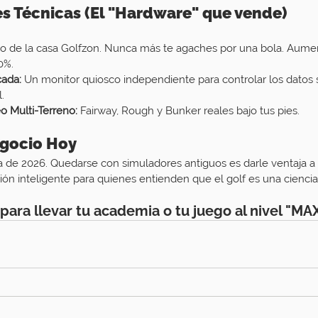
es Técnicas (El "Hardware" que vende)
llo de la casa Golfzon. Nunca más te agaches por una bola. Aumen
0%.
cada:
 Un monitor quiosco independiente para controlar los datos si
.
o Multi-Terreno:
 Fairway, Rough y Bunker reales bajo tus pies.
egocio Hoy
a de 2026. Quedarse con simuladores antiguos es darle ventaja a
sión inteligente para quienes entienden que el golf es una ciencia
 para llevar tu academia o tu juego al nivel "MA