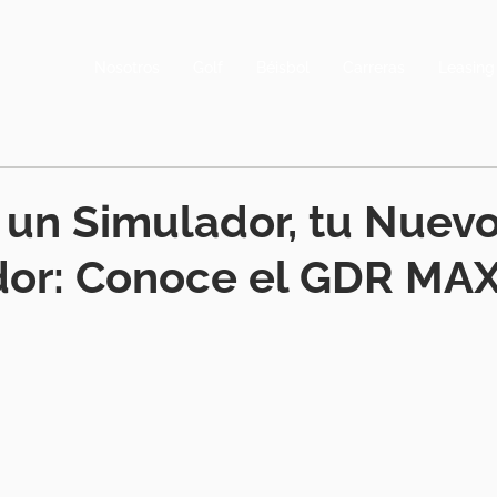
Nosotros
Golf
Béisbol
Carreras
Leasing
un Simulador, tu Nuev
dor: Conoce el GDR MA