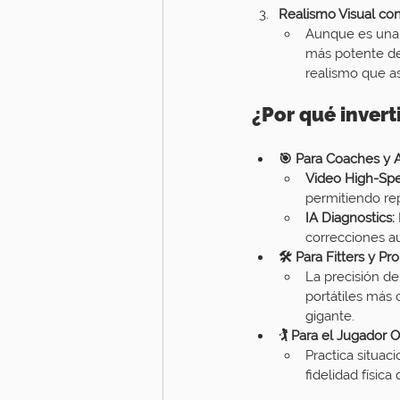
Realismo Visual con
Aunque es una h
más potente de
realismo que as
¿Por qué inver
🎯 Para Coaches y 
Video High-Spe
permitiendo rep
IA Diagnostics:
correcciones a
🛠️ Para Fitters y Pr
La precisión de
portátiles más 
gigante.
🏌️ Para el Jugador 
Practica situac
fidelidad físic