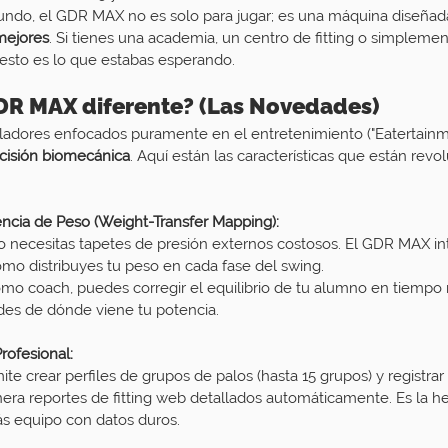
ndo, el GDR MAX no es solo para jugar; es una máquina diseñada
 mejores
. Si tienes una academia, un centro de fitting o simplemen
 esto es lo que estabas esperando.
DR MAX diferente? (Las Novedades)
uladores enfocados puramente en el entretenimiento ("Eatertainm
cisión biomecánica
. Aquí están las características que están revo
ncia de Peso (Weight-Transfer Mapping):
o necesitas tapetes de presión externos costosos. El GDR MAX in
mo distribuyes tu peso en cada fase del swing.
mo coach, puedes corregir el equilibrio de tu alumno en tiempo 
des de dónde viene tu potencia.
rofesional:
te crear perfiles de grupos de palos (hasta 15 grupos) y registrar 
nera reportes de fitting web detallados automáticamente. Es la h
s equipo con datos duros.