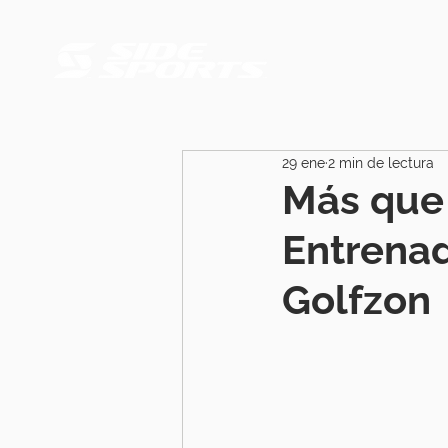
29 ene
2 min de lectura
Más que 
Entrena
Golfzon