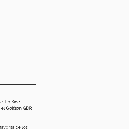
te. En 
Side 
 el 
Golfzon GDR 
avorita de los 