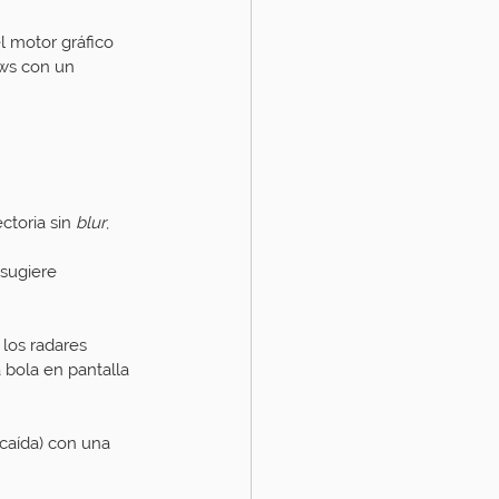
l motor gráfico 
ws con un 
toria sin 
blur
, 
sugiere 
los radares 
 bola en pantalla 
 caída) con una 