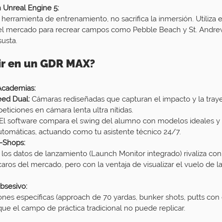
 Unreal Engine 5:
erramienta de entrenamiento, no sacrifica la inmersión. Utiliza e
l mercado para recrear campos como Pebble Beach y St. Andre
usta.
tir en un GDR MAX?
Academias:
ed Dual:
 Cámaras rediseñadas que capturan el impacto y la trayec
eticiones en cámara lenta ultra nítidas.
 El software compara el swing del alumno con modelos ideales y 
utomáticas, actuando como tu asistente técnico 24/7.
o-Shops:
 los datos de lanzamiento (Launch Monitor integrado) rivaliza con 
caros del mercado, pero con la ventaja de visualizar el vuelo de la
Obsesivo:
iones específicas (approach de 70 yardas, bunker shots, putts con
a que el campo de práctica tradicional no puede replicar.