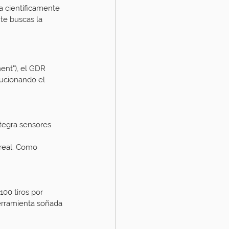
 científicamente 
te buscas la 
ent"), el GDR 
lucionando el 
tegra sensores 
real. Como 
100 tiros por 
erramienta soñada 