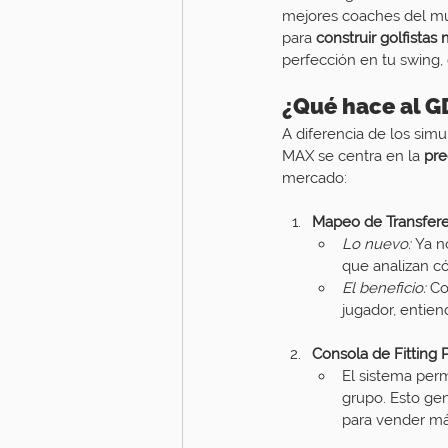
mejores coaches del mu
para 
construir golfistas
perfección en tu swing,
¿Qué hace al G
A diferencia de los sim
MAX se centra en la 
pre
mercado:
Mapeo de Transfere
Lo nuevo:
 Ya n
que analizan có
El beneficio:
 Co
jugador, entien
Consola de Fitting P
El sistema permi
grupo. Esto ge
para vender má