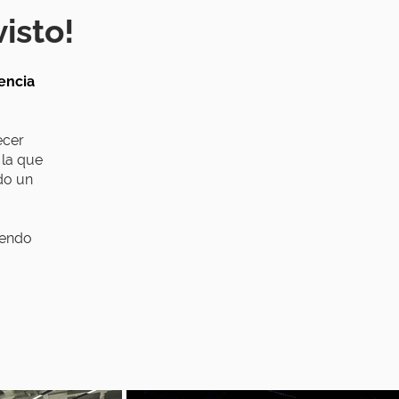
isto!
encia
ecer
 la que
do un
iendo