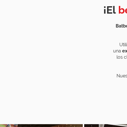
¡El
b
Batb
Uti
una
ex
los 
Nues