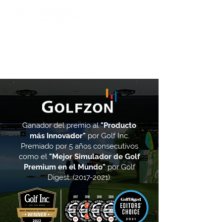
Contacto
Ganador del premio al
"Producto
más Innovador"
por Golf Inc.
Premiado por 5 años consecutivos
como el
"Mejor Simulador de Golf
Premium en el Mundo"
por Golf
Digest.
(2017-2021)
.