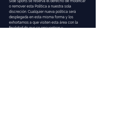
Side Sports se reserva el derecho de modificar
o remover esta Política a nuestra sola
discreción. Cualquier nueva política será
desplegada en esta misma forma y los
exhortamos a que visiten esta área con la
finalidad de que se encuentren y
permanezcan informados.
A Quién Contactar
Por favor escríbanos a
info@sidesports.com.mx
o llame al tel. 01 (81) 86-25-49-68 en caso de
que tenga preguntas o dudas sobre esta
Política o para reportar cualquier violación a la
misma. Side Sports hará todo lo posible por
tomar las acciones necesarias para cumplir
con las solicitudes que se nos presenten.
Gracias!
Volver al Inicio