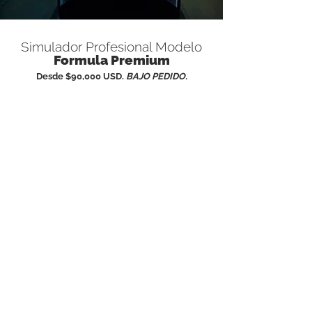
Simulador Profesional Modelo
Formula Premium
Desde $90,000 USD.
BAJO PEDIDO.
Tu elección de color para el chasis del simulador.
3 pantallas de 65"
de baja latencia a 3 m/s y
240hz.
Sistema de retroalimentación de fuerza
simsteering de
grado profesional
con hasta 26
nm de salida de par.
Columna de dirección ajustable para la mejor
retroalimentación de fuerza.
Sistema de pedales hidráulicos
Cool
Performance.
Sistema electrónico
ajustable para la posición de
pedales.
Asiento moldeado
a medida.
Ajuste de alcance
de volante.
PC para juegos de alta gama
(refrigerado por
agua).
Volante de competencia (cualquiera a elección)
con liberación rápida, palancas de cambio y
pantalla externa LCD o LED.
Cableado de
la más alta calidad.