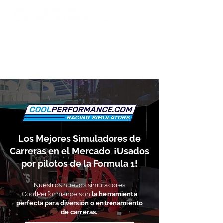
Contacto
Los Mejores Simuladores de
Carreras en el Mercado,
¡
U
sados
por pilotos de la Formula 1!
Nuestros nuevos simuladores
Cool
Performance
son
la herramienta
perfecta para diversión o entrenamiento
de carreras.