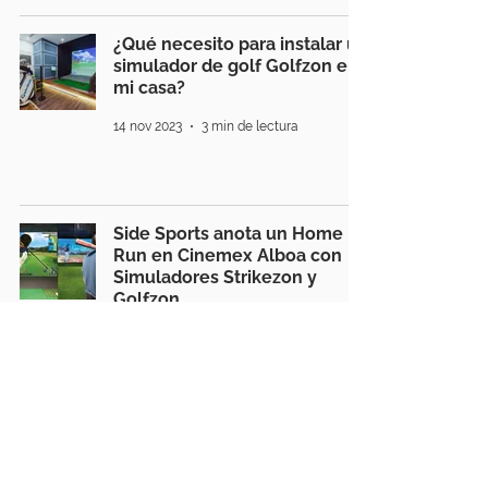
¿Qué necesito para instalar un
simulador de golf Golfzon en
mi casa?
14 nov 2023
3 min de lectura
Side Sports anota un Home
Run en Cinemex Alboa con
Simuladores Strikezon y
Golfzon
26 oct 2023
2 min de lectura
Golfzon Simuladores de Golf:
La innovación que está