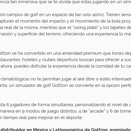
iencia tan inmersiva que se te olvida que estas jugando en un sim
00 campos de golf en un espacio de tan solo 40m2. Tienen sens
capturan el momento del impacto y el movimiento de la bola pro
ria real de la misma, mientras que el “swing plate” y los tapetes d
inación y superficie del terreno, ofreciendo una experiencia lo má
olfzon se ha convertido en una amenidad premium que torres de
restaurantes, hoteles y clubes deportivos buscan para ofrecer a su
ahora, puedes disfrutar la experiencia desde la comidad de tu ca
limatológicas no te permitan jugar al aire libre o estés interesad
nta, un simulador de golf Golfzon se convierte en la opcion perfe
ta 6 jugadores de forma simultanea, personalizando el nivel de di
anera en 9 modos de juego distintos, 4 de “arcade” y 6 de torne
n tiempo real para mejorar en el deporte.
o distribuidor en México y Latinoamérica de Golfzon, premiado