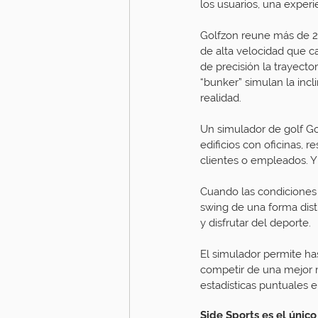
los usuarios, una exper
Golfzon reune más de 2
de alta velocidad que 
de precisión la trayecto
“bunker” simulan la incl
realidad.
Un simulador de golf G
edificios con oficinas, 
clientes o empleados. Y 
Cuando las condiciones c
swing de una forma disti
y disfrutar del deporte.
El simulador permite has
competir de una mejor m
estadísticas puntuales e
Side Sports es el únic