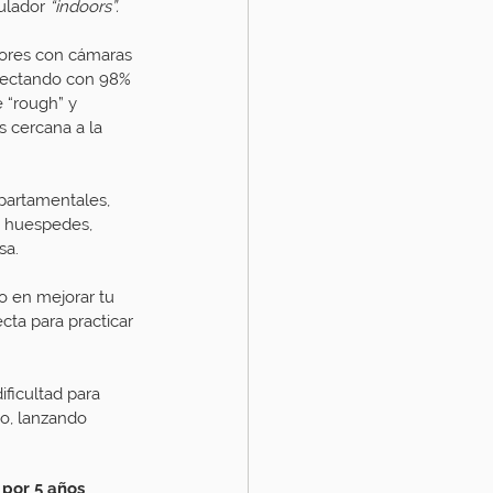
ulador 
“indoors”.
ores con cámaras 
yectando con 98% 
e “rough” y 
s cercana a la 
partamentales, 
s huespedes, 
sa. 
o en mejorar tu 
cta para practicar 
ficultad para 
o, lanzando 
 por 5 años 