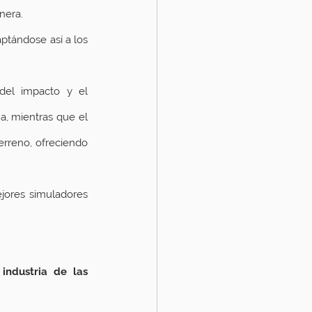
nera.
ptándose así a los 
el impacto y el 
movimiento de la bola, proyectando con 98% de precisión la trayectoria real de la misma, mientras que el 
terreno, ofreciendo 
jores simuladores 
ndustria de las 