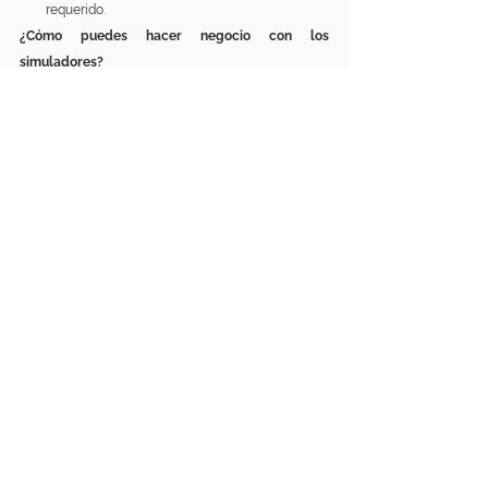
requerido.
¿Cómo puedes hacer negocio con los 
simuladores?
¡Muy sencillo!
Incrementa tus ventas atrayendo aún más flujo de 
personas a tu negocio. Incentiva la venta de 
alimentos y bebidas y eventos sociales, 
corporativos o privados.
Tú pones el espacio y nosotros la tecnología. 
No te preocupes en la contabilidad del tiempo de 
tus clientes en los simuladores; con nuestra 
terminal empotrada en cada cabina, se cobrarán 
las horas directamente. Sí… Como una máquina 
“vending”.