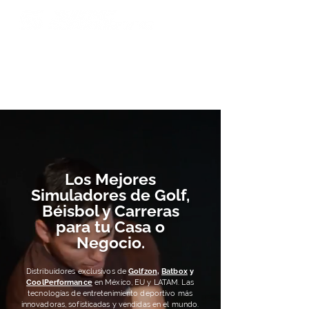
Contacto
Los Mejores
Simuladores de Golf,
Béisbol y Carreras
para tu Casa o
Negocio.
Distribuidores exclusivos de
Golfzon
,
Batbox
y
CoolPerformance
en México, EU y LATAM.
Las
tecnologías de entretenimiento deportivo más
innovadoras, sofisticadas y vendidas en el mundo.