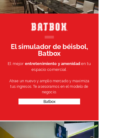
El simulador de béisbol,
Batbox
El mejor
entretenimiento y amenidad
en tu
espacio comercial.
Atrae un nuevo y amplio mercado y maximiza
tus ingresos. Te asesoramos en el modelo de
negocio.
Batbox