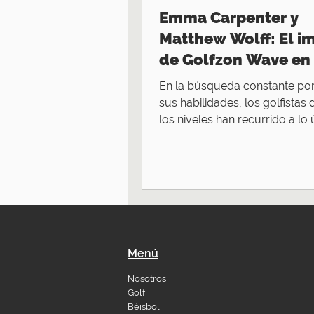
Emma Carpenter y
Matthew Wolff: El i
de Golfzon Wave en 
golf profesional
En la búsqueda constante po
sus habilidades, los golfistas
los niveles han recurrido a lo 
tecnología. Emma...
Menú
Nosotros
Golf
Béisbol