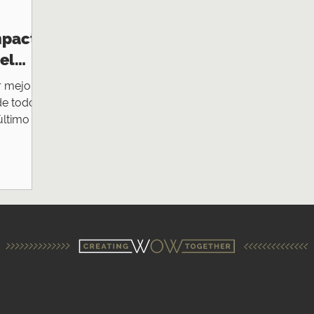
mpacto
el
r mejorar
 de todos
último en