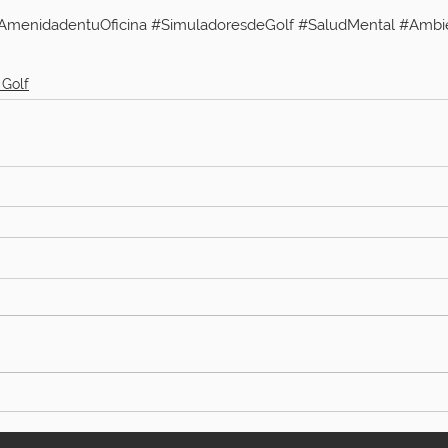
AmenidadentuOficina
#SimuladoresdeGolf
#SaludMental
#Ambi
 Golf