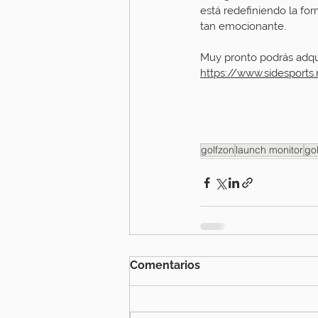
está redefiniendo la for
tan emocionante.
Muy pronto podrás adqui
https://www.sidesport
golfzon
launch monitor
go
Comentarios