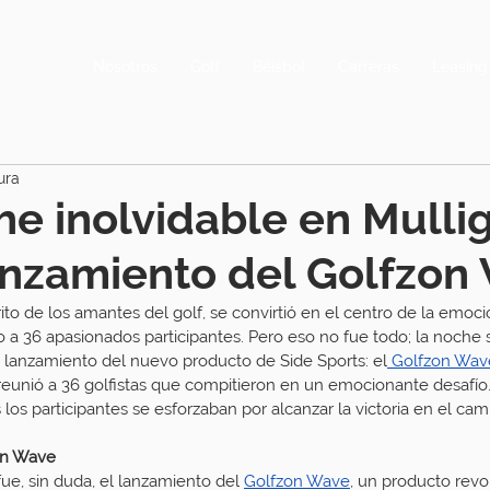
Nosotros
Golf
Béisbol
Carreras
Leasing
ura
e inolvidable en Mulli
anzamiento del Golfzon
orito de los amantes del golf, se convirtió en el centro de la emo
o a 36 apasionados participantes. Pero eso no fue todo; la noche 
de lanzamiento del nuevo producto de Side Sports: el
 Golfzon Wav
reunió a 36 golfistas que compitieron en un emocionante desafío
s los participantes se esforzaban por alcanzar la victoria en el cam
on Wave
fue, sin duda, el lanzamiento del 
Golfzon Wave
, un producto revo