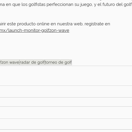
ma en que los golfistas perfeccionan su juego, y el futuro del gol
rir este producto online en nuestra web, regístrate en 
s.mx/launch-monitor-golfzon-wave
lfzon wave
radar de golf
torneo de golf