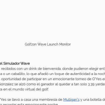
Golfzon Wave Launch Monitor
el Simulador Wave
 recibidos con un drink de bienvenida, donde pudieron elegir entr
a o un caballito, lo que añadió un toque de autenticidad a la noc
la oportunidad de participar en un emocionante torneo de O'Yes e
nzalez se alzó como el ganador al quedar a tan solo 3.39 yardas
 en el mundo virtual del golf.
'Yes se llevó a casa una membresía de 
Mulligan's
 y una botella d
ara recordar esta emocionante noche.