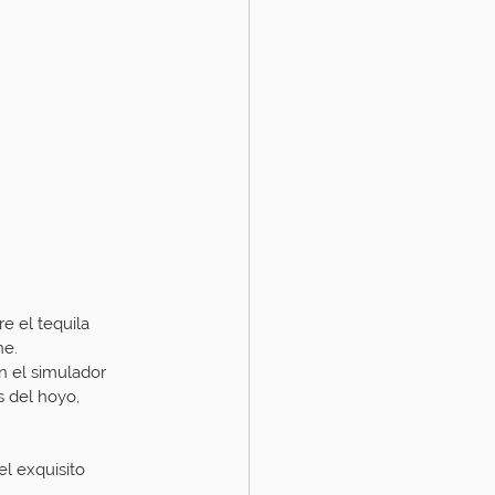
e el tequila 
he.
n el simulador 
 del hoyo, 
el exquisito 