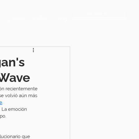
Contacto
Clientes
Galeria
Blog
gan's
 Wave
ción recientemente 
se volvió aún más 
e
.
. La emoción 
po.
lucionario que 